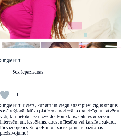
SingleFlirt
Sex Iepazisanas
+1
SingleFlirt ir vieta, kur ātri un viegli atrast pievilcīgus singlus
savā reģionā. Mūsu platforma nodrošina draudzīgu un atvērtu
vidi, kur lietotāji var izveidot kontaktus, dalīties ar savām
interesēm un, iespējams, atrast mīlestību vai kaislīgu sakaru.
Pievienojieties SingleFlirt un sāciet jaunu iepazīšanās
piedzīvojumu!