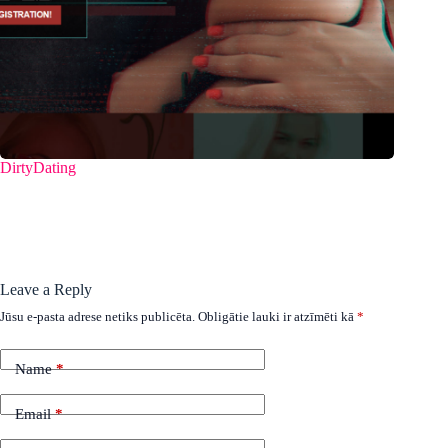
DirtyDating
Leave a Reply
Jūsu e-pasta adrese netiks publicēta.
Obligātie lauki ir atzīmēti kā
*
Name
*
Email
*